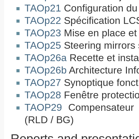
TAOp21
Configuration du
TAOp22
Spécification LC
TAOp23
Mise en place e
TAOp25
Steering mirrors 
TAOp26a
Recette et inst
TAOp26b
Architecture In
TAOp27
Synoptique fonct
TAOp28
Fenêtre protecti
TAOP29
Compensateur d
(RLD / BG)
Reports and presentati