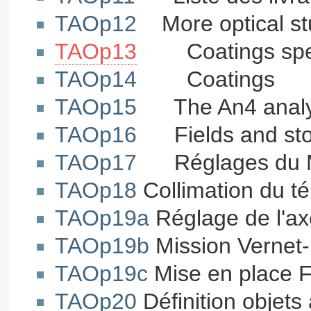
TAOp12
More optical st
TAOp13
Coatings spe
TAOp14
Coatings
TAOp15
The An4 analy
TAOp16
Fields and sto
TAOp17
Réglages du M1
TAOp18
Collimation du t
TAOp19a
Réglage de l'ax
TAOp19b
Mission Vernet-
TAOp19c
Mise en place F
TAOp20
Définition objets