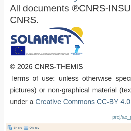
All documents ℗CNRS-INSU
CNRS.
© 2026 CNRS-THEMIS
Terms of use: unless otherwise speci
pictures) or non-graphical material (t
under a
Creative Commons CC-BY 4.0 
proj/ao_p
Sh src
Old rev