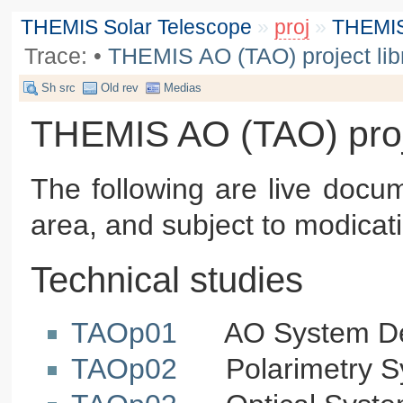
THEMIS Solar Telescope
»
proj
»
THEMIS 
Trace:
•
THEMIS AO (TAO) project lib
Sh src
Old rev
Medias
THEMIS AO (TAO) proje
The following are live docu
area, and subject to modicati
Technical studies
TAOp01
AO System Desi
TAOp02
Polarimetry Sys