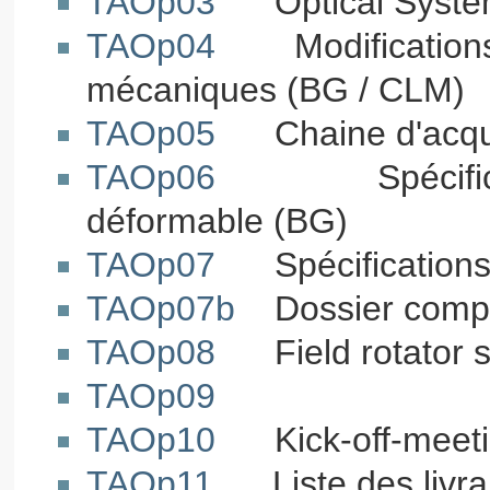
TAOp03
Optical System 
TAOp04
Modifications d
mécaniques (BG / CLM)
TAOp05
Chaine d'acquis
TAOp06
Spécification
déformable (BG)
TAOp07
Spécifications 
TAOp07b
Dossier compo
TAOp08
Field rotator spe
TAOp09
TAOp10
Kick-off-meeti
TAOp11
Liste des livra